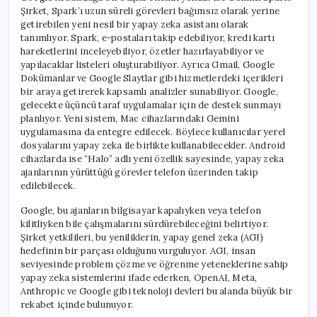
Şirket, Spark’ı uzun süreli görevleri bağımsız olarak yerine
getirebilen yeni nesil bir yapay zeka asistanı olarak
tanımlıyor. Spark, e-postaları takip edebiliyor, kredi kartı
hareketlerini inceleyebiliyor, özetler hazırlayabiliyor ve
yapılacaklar listeleri oluşturabiliyor. Ayrıca Gmail, Google
Dokümanlar ve Google Slaytlar gibi hizmetlerdeki içerikleri
bir araya getirerek kapsamlı analizler sunabiliyor. Google,
gelecekte üçüncü taraf uygulamalar için de destek sunmayı
planlıyor. Yeni sistem, Mac cihazlarındaki Gemini
uygulamasına da entegre edilecek. Böylece kullanıcılar yerel
dosyalarını yapay zeka ile birlikte kullanabilecekler. Android
cihazlarda ise “Halo” adlı yeni özellik sayesinde, yapay zeka
ajanlarının yürüttüğü görevler telefon üzerinden takip
edilebilecek.
Google, bu ajanların bilgisayar kapalıyken veya telefon
kilitliyken bile çalışmalarını sürdürebileceğini belirtiyor.
Şirket yetkilileri, bu yeniliklerin, yapay genel zeka (AGI)
hedefinin bir parçası olduğunu vurguluyor. AGI, insan
seviyesinde problem çözme ve öğrenme yeteneklerine sahip
yapay zeka sistemlerini ifade ederken, OpenAI, Meta,
Anthropic ve Google gibi teknoloji devleri bu alanda büyük bir
rekabet içinde bulunuyor.