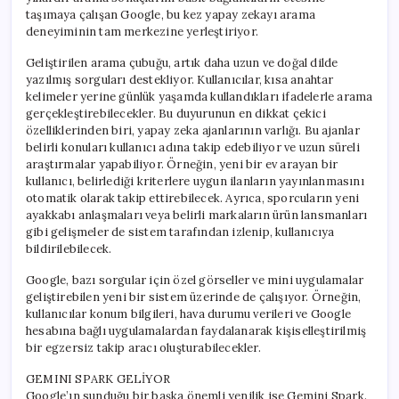
taşımaya çalışan Google, bu kez yapay zekayı arama
deneyiminin tam merkezine yerleştiriyor.
Geliştirilen arama çubuğu, artık daha uzun ve doğal dilde
yazılmış sorguları destekliyor. Kullanıcılar, kısa anahtar
kelimeler yerine günlük yaşamda kullandıkları ifadelerle arama
gerçekleştirebilecekler. Bu duyurunun en dikkat çekici
özelliklerinden biri, yapay zeka ajanlarının varlığı. Bu ajanlar
belirli konuları kullanıcı adına takip edebiliyor ve uzun süreli
araştırmalar yapabiliyor. Örneğin, yeni bir ev arayan bir
kullanıcı, belirlediği kriterlere uygun ilanların yayınlanmasını
otomatik olarak takip ettirebilecek. Ayrıca, sporcuların yeni
ayakkabı anlaşmaları veya belirli markaların ürün lansmanları
gibi gelişmeler de sistem tarafından izlenip, kullanıcıya
bildirilebilecek.
Google, bazı sorgular için özel görseller ve mini uygulamalar
geliştirebilen yeni bir sistem üzerinde de çalışıyor. Örneğin,
kullanıcılar konum bilgileri, hava durumu verileri ve Google
hesabına bağlı uygulamalardan faydalanarak kişiselleştirilmiş
bir egzersiz takip aracı oluşturabilecekler.
GEMINI SPARK GELİYOR
Google’ın sunduğu bir başka önemli yenilik ise Gemini Spark.