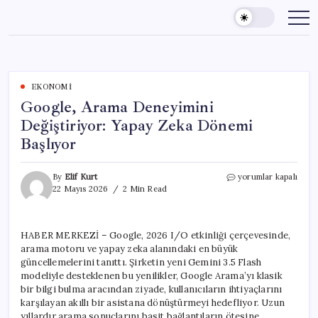
Skip
to
content
EKONOMI
Google, Arama Deneyimini
Değiştiriyor: Yapay Zeka Dönemi
Başlıyor
Google,
By
Elif Kurt
yorumlar kapalı
Arama
22 Mayıs 2026
2 Min Read
Deneyimini
Değiştiriyor:
Yapay
HABER MERKEZİ – Google, 2026 I/O etkinliği çerçevesinde,
Zeka
arama motoru ve yapay zeka alanındaki en büyük
Dönemi
Başlıyor
güncellemelerini tanıttı. Şirketin yeni Gemini 3.5 Flash
için
modeliyle desteklenen bu yenilikler, Google Arama’yı klasik
bir bilgi bulma aracından ziyade, kullanıcıların ihtiyaçlarını
karşılayan akıllı bir asistana dönüştürmeyi hedefliyor. Uzun
yıllardır arama sonuçlarını basit bağlantıların ötesine