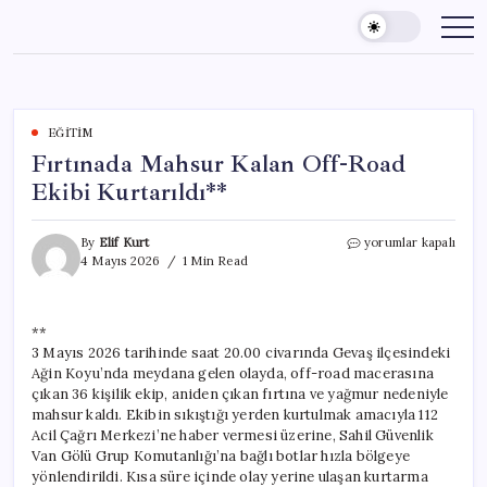
Skip
to
content
EĞITIM
Fırtınada Mahsur Kalan Off-Road
Ekibi Kurtarıldı**
Fırtınada
By
Elif Kurt
yorumlar kapalı
Mahsur
4 Mayıs 2026
1 Min Read
Kalan
Off-
Road
**
Ekibi
3 Mayıs 2026 tarihinde saat 20.00 civarında Gevaş ilçesindeki
Kurtarıldı**
için
Ağin Koyu’nda meydana gelen olayda, off-road macerasına
çıkan 36 kişilik ekip, aniden çıkan fırtına ve yağmur nedeniyle
mahsur kaldı. Ekibin sıkıştığı yerden kurtulmak amacıyla 112
Acil Çağrı Merkezi’ne haber vermesi üzerine, Sahil Güvenlik
Van Gölü Grup Komutanlığı’na bağlı botlar hızla bölgeye
yönlendirildi. Kısa süre içinde olay yerine ulaşan kurtarma