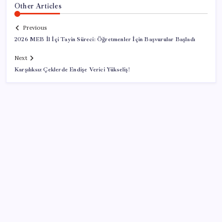
Other Articles
Previous
2026 MEB İl İçi Tayin Süreci: Öğretmenler İçin Başvurular Başladı
Next
Karşılıksız Çeklerde Endişe Verici Yükseliş!
SON YAZILAR
Tuzla’da ‘Millet İradesine Saygı’ yürüyüşü… Özgür
Çelik ne olduğunu tek tek anlattı: ‘İBB 40 milyarlık