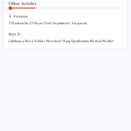
Other Articles
Previous
7 Haziran’da 27 Siyasi Parti Seçimlerde Yarışacak
Next
Lufthansa Hava Yolları Nereden? Uçuş İptallerinin Nedeni Nedir?
SON YAZILAR
Tuzla’da ‘Millet İradesine Saygı’ yürüyüşü… Özgür
Çelik ne olduğunu tek tek anlattı: ‘İBB 40 milyarlık