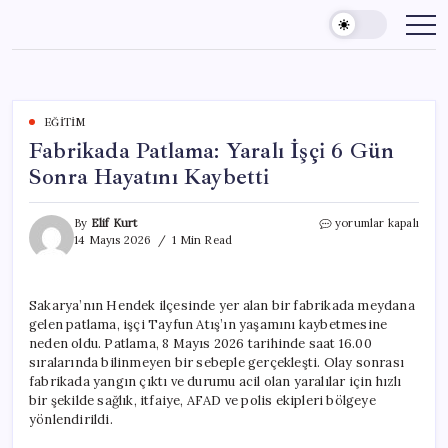
Skip
to
content
EĞITIM
Fabrikada Patlama: Yaralı İşçi 6 Gün
Sonra Hayatını Kaybetti
Fabrikada
By
Elif Kurt
yorumlar kapalı
Patlama:
14 Mayıs 2026
1 Min Read
Yaralı
İşçi
6
Sakarya’nın Hendek ilçesinde yer alan bir fabrikada meydana
Gün
gelen patlama, işçi Tayfun Atış’ın yaşamını kaybetmesine
Sonra
Hayatını
neden oldu. Patlama, 8 Mayıs 2026 tarihinde saat 16.00
Kaybetti
sıralarında bilinmeyen bir sebeple gerçekleşti. Olay sonrası
için
fabrikada yangın çıktı ve durumu acil olan yaralılar için hızlı
bir şekilde sağlık, itfaiye, AFAD ve polis ekipleri bölgeye
yönlendirildi.