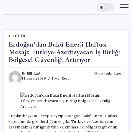
Skip
to
content
EĞITIM
Erdoğan’dan Bakü Enerji Haftası
Mesajı: Türkiye-Azerbayacan İş Birliği
Bölgesel Güvenliği Artırıyor
Erdoğan’dan
By
Elif Kurt
yorumlar kapalı
Bakü
1 Haziran 2026
1 Min Read
Enerji
Haftası
Mesajı:
Türkiye-
Azerbayacan
İş
Birliği
Cumhurbaşkanı Recep Tayyip Erdoğan, Bakü Enerji Haftası
Bölgesel
kapsamında gönderdiği mesajda, Türkiye ve Azerbaycan
Güvenliği
arasındaki iş birliğinin ülke kalkınması ve bölgesel güvenlik
Artırıyor