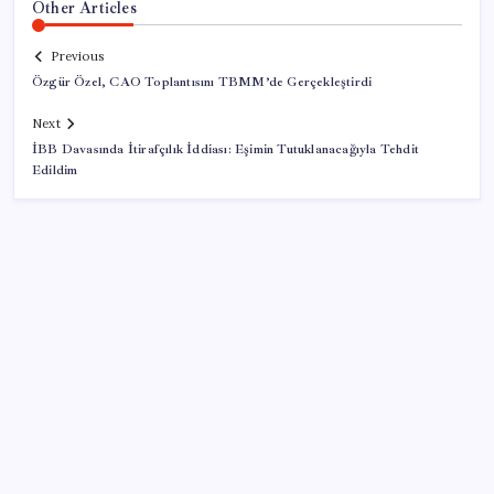
Other Articles
Previous
Özgür Özel, CAO Toplantısını TBMM’de Gerçekleştirdi
Next
İBB Davasında İtirafçılık İddiası: Eşimin Tutuklanacağıyla Tehdit
Edildim
SON YAZILAR
TCMB, yılın üçüncü enflasyon raporunu 13 Ağustos’ta
açıklayacak