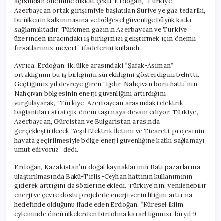
açısından önemine dikkat çekti. Erdoğan, “Türkiye-
için
Azerbaycan ortak girişimiyle başlatılan Suriye’ye gaz tedariki,
bu ülkenin kalkınmasına ve bölgesel güvenliğe büyük katkı
sağlamaktadır. Türkmen gazının Azerbaycan ve Türkiye
üzerinden ihracındaki iş birliğimizi geliştirmek için önemli
fırsatlarımız mevcut” ifadelerini kullandı.
Ayrıca, Erdoğan, iki ülke arasındaki “Şafak-Asiman”
ortaklığının bu iş birliğinin sürekliliğini gösterdiğini belirtti.
Geçtiğimiz yıl devreye giren “Iğdır-Nahçıvan boru hattı”nın
Nahçıvan bölgesinin enerji güvenliğini artırdığını
vurgulayarak, “Türkiye-Azerbaycan arasındaki elektrik
bağlantıları stratejik önem taşımaya devam ediyor. Türkiye,
Azerbaycan, Gürcistan ve Bulgaristan arasında
gerçekleştirilecek ‘Yeşil Elektrik İletimi ve Ticareti’ projesinin
hayata geçirilmesiyle bölge enerji güvenliğine katkı sağlamayı
umut ediyoruz” dedi.
Erdoğan, Kazakistan’ın doğal kaynaklarının Batı pazarlarına
ulaştırılmasında Bakü-Tiflis-Ceyhan hattının kullanımının
giderek arttığını da sözlerine ekledi. Türkiye’nin, yenilenebilir
enerji ve çevre dostu projelerle enerji verimliliğini artırma
hedefinde olduğunu ifade eden Erdoğan, “Küresel iklim
eyleminde öncü ülkelerden biri olma kararlılığımızı, bu yıl 9-