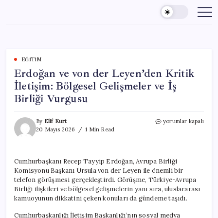
Skip
to
content
EĞITIM
Erdoğan ve von der Leyen’den Kritik
İletişim: Bölgesel Gelişmeler ve İş
Birliği Vurgusu
Erdoğan
By
Elif Kurt
yorumlar kapalı
ve
20 Mayıs 2026
1 Min Read
von
der
Leyen’den
Cumhurbaşkanı Recep Tayyip Erdoğan, Avrupa Birliği
Kritik
Komisyonu Başkanı Ursula von der Leyen ile önemli bir
İletişim:
Bölgesel
telefon görüşmesi gerçekleştirdi. Görüşme, Türkiye-Avrupa
Gelişmeler
Birliği ilişkileri ve bölgesel gelişmelerin yanı sıra, uluslararası
ve
kamuoyunun dikkatini çeken konuları da gündeme taşıdı.
İş
Birliği
Cumhurbaşkanlığı İletişim Başkanlığı’nın sosyal medya