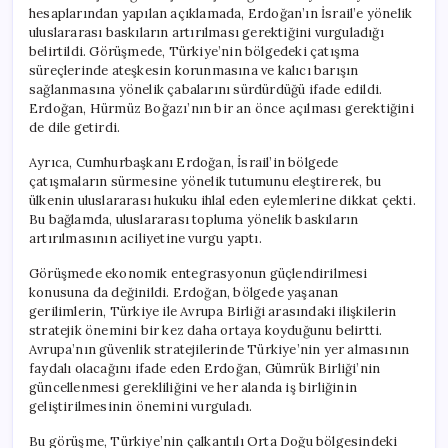
Vurgusu
hesaplarından yapılan açıklamada, Erdoğan’ın İsrail’e yönelik
için
uluslararası baskıların artırılması gerektiğini vurguladığı
belirtildi. Görüşmede, Türkiye’nin bölgedeki çatışma
süreçlerinde ateşkesin korunmasına ve kalıcı barışın
sağlanmasına yönelik çabalarını sürdürdüğü ifade edildi.
Erdoğan, Hürmüz Boğazı’nın bir an önce açılması gerektiğini
de dile getirdi.
Ayrıca, Cumhurbaşkanı Erdoğan, İsrail’in bölgede
çatışmaların sürmesine yönelik tutumunu eleştirerek, bu
ülkenin uluslararası hukuku ihlal eden eylemlerine dikkat çekti.
Bu bağlamda, uluslararası topluma yönelik baskıların
artırılmasının aciliyetine vurgu yaptı.
Görüşmede ekonomik entegrasyonun güçlendirilmesi
konusuna da değinildi. Erdoğan, bölgede yaşanan
gerilimlerin, Türkiye ile Avrupa Birliği arasındaki ilişkilerin
stratejik önemini bir kez daha ortaya koyduğunu belirtti.
Avrupa’nın güvenlik stratejilerinde Türkiye’nin yer almasının
faydalı olacağını ifade eden Erdoğan, Gümrük Birliği’nin
güncellenmesi gerekliliğini ve her alanda iş birliğinin
geliştirilmesinin önemini vurguladı.
Bu görüşme, Türkiye’nin çalkantılı Orta Doğu bölgesindeki