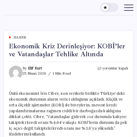
Skip
to
content
HABER
Ekonomik Kriz Derinleşiyor: KOBİ’ler
ve Vatandaşlar Tehlike Altında
Ekonomik
By
Elif Kurt
yorumlar kapalı
Kriz
25 Nisan 2026
1 Min Read
Derinleşiyor:
KOBİ’ler
ve
Ünlü ekonomist İris Cibre, son verilerle birlikte Türkiye’deki
Vatandaşlar
ekonomik durumun alarm verici olduğunu açıkladı. Küçük ve
Tehlike
Altında
orta ölçekli işletmeler (KOBİ) ile bireylerin, mevcut kredi
için
yapılandırmalarına rağmen ciddi bir darboğazda kaldığına
dikkat çekti. Cibre, “Vatandaşlar giderek zor durumda kalıyor;
takipteki kredi oranı %4,64’e ulaştı. KOBİ’lerin durumu da pek
iç açıcı değil; takipteki kredi oranı ise %3,6’ya yükseldi.”
ifadelerini kullandı.