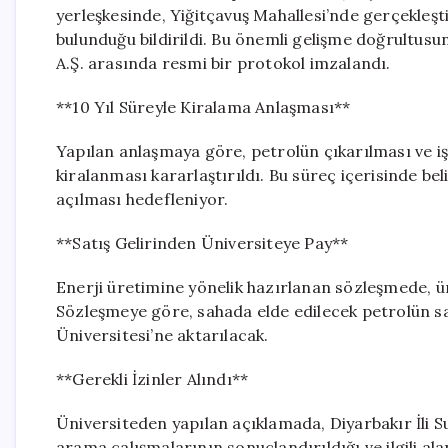
yerleşkesinde, Yiğitçavuş Mahallesi’nde gerçekleşt
bulunduğu bildirildi. Bu önemli gelişme doğrultusu
A.Ş. arasında resmi bir protokol imzalandı.
**10 Yıl Süreyle Kiralama Anlaşması**
Yapılan anlaşmaya göre, petrolün çıkarılması ve işl
kiralanması kararlaştırıldı. Bu süreç içerisinde bel
açılması hedefleniyor.
**Satış Gelirinden Üniversiteye Pay**
Enerji üretimine yönelik hazırlanan sözleşmede, ün
Sözleşmeye göre, sahada elde edilecek petrolün sa
Üniversitesi’ne aktarılacak.
**Gerekli İzinler Alındı**
Üniversiteden yapılan açıklamada, Diyarbakır İli Su
arama çalışmalarının sonuçlandırıldığı ve ilgili alanı