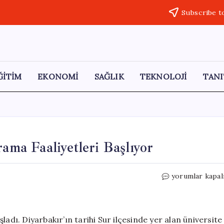
Subscribe t
ĞİTİM
EKONOMİ
SAĞLIK
TEKNOLOJİ
TANI
rama Faaliyetleri Başlıyor
Dicle
yorumlar kapal
Üniversitesi’nd
Petrol
Arama
Faaliyetleri
adı. Diyarbakır’ın tarihi Sur ilçesinde yer alan üniversite