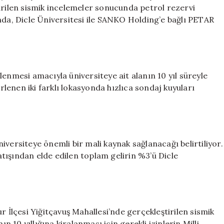
Başlıyor
irilen sismik incelemeler sonucunda petrol rezervi
için
nda, Dicle Üniversitesi ile SANKO Holding’e bağlı PETAR
enmesi amacıyla üniversiteye ait alanın 10 yıl süreyle
irlenen iki farklı lokasyonda hızlıca sondaj kuyuları
iversiteye önemli bir mali kaynak sağlanacağı belirtiliyor.
tışından elde edilen toplam gelirin %3’ü Dicle
r İlçesi Yiğitçavuş Mahallesi’nde gerçekleştirilen sismik
n 10 yıllığına kiralanması için gerekli izinlerin Milli