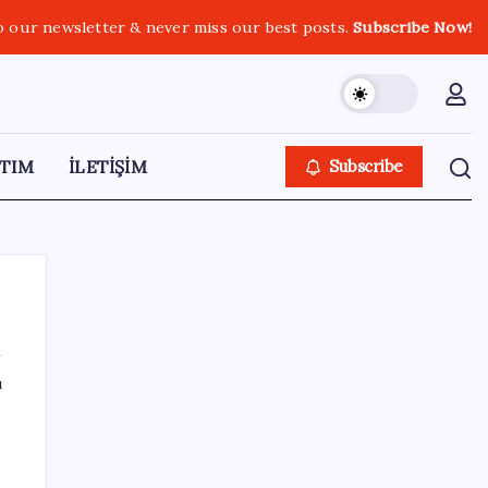
o our newsletter & never miss our best posts.
Subscribe Now!
TIM
İLETİŞİM
Subscribe
ı
SON YAZILAR
e
Bilim insanları “glueball” parçacığına ilişkin
güçlü kanıt elde etti