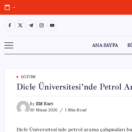
Skip
-
to
content
https://www.facebook.com/
https://twitter.com/
https://t.me/
https://www.instagram.com/
https://youtube.com/
ANA SAYFA
E
EĞITIM
Dicle Üniversitesi’nde Petrol A
By
Elif Kurt
30 Nisan 2026
1 Min Read
Dicle Üniversitesi’nde petrol arama çalışmaları başl