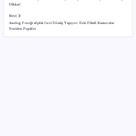
Dikkat!
Next
Analog Fotoğrafçılık Geri Dönüş Yapıyor: Eski Filmli Kameralar
Yeniden Popüler
SON YAZILAR
Tuzla’da ‘Millet İradesine Saygı’ yürüyüşü… Özgür
Çelik ne olduğunu tek tek anlattı: ‘İBB 40 milyarlık
yolsuzluğun altına, hırsızlığın altına niye imza atsın?’
AKP’den kapalı grup toplantısı… Abdullah Güler