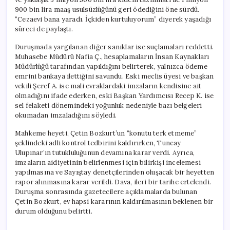
900 bin lira maaş usulsüzlüğünü geri ödediğini öne sürdü.
“Cezaevi bana yaradı. İçkiden kurtuluyorum” diyerek yaşadığı
süreci de paylaştı.
Duruşmada yargılanan diğer sanıklar ise suçlamaları reddetti.
Muhasebe Müdürü Nafia Ç., hesaplamaların İnsan Kaynakları
Müdürlüğü tarafından yapıldığını belirterek, yalnızca ödeme
emrini bankaya ilettiğini savundu. Eski meclis üyesi ve başkan
vekili Şeref A. ise mali evraklardaki imzaların kendisine ait
olmadığını ifade ederken, eski Başkan Yardımcısı Recep K. ise
sel felaketi dönemindeki yoğunluk nedeniyle bazı belgeleri
okumadan imzaladığını söyledi.
Mahkeme heyeti, Çetin Bozkurt’un “konutu terk etmeme”
şeklindeki adli kontrol tedbirini kaldırırken, Tuncay
Ulupınar’ın tutukluluğunun devamına karar verdi. Ayrıca,
imzaların aidiyetinin belirlenmesi için bilirkişi incelemesi
yapılmasına ve Sayıştay denetçilerinden oluşacak bir heyetten
rapor alınmasına karar verildi. Dava, ileri bir tarihe ertelendi.
Duruşma sonrasında gazetecilere açıklamalarda bulunan
Çetin Bozkurt, ev hapsi kararının kaldırılmasının beklenen bir
durum olduğunu belirtti.