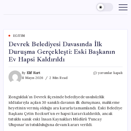
Skip
to
content
EĞITIM
Devrek Belediyesi Davasında İlk
Duruşma Gerçekleşti: Eski Başkanın
Ev Hapsi Kaldırıldı
Devrek
By
Elif Kurt
yorumlar kapalı
Belediyesi
11 Mayıs 2026
2 Min Read
Davasında
İlk
Duruşma
Zonguldak’ın Devrek ilçesinde belediyede usulsüzlük
Gerçekleşti:
iddialarıyla açılan 30 sanıklı davanın ilk duruşması, mahkeme
Eski
Başkanın
heyetinin vermiş olduğu ara kararla tamamlandı. Eski Belediye
Ev
Başkanı Çetin Bozkurt’un ev hapsi kararı kaldırıldı, ancak
Hapsi
tutuklu sanık eski İnsan Kaynakları Müdürü Tuncay
Kaldırıldı
Ulupınar’ın tutukluluğuna devam kararı verildi.
için