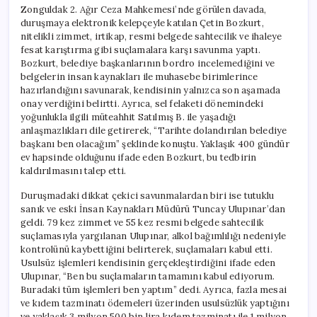
Zonguldak 2. Ağır Ceza Mahkemesi’nde görülen davada,
duruşmaya elektronik kelepçeyle katılan Çetin Bozkurt,
nitelikli zimmet, irtikap, resmi belgede sahtecilik ve ihaleye
fesat karıştırma gibi suçlamalara karşı savunma yaptı.
Bozkurt, belediye başkanlarının bordro incelemediğini ve
belgelerin insan kaynakları ile muhasebe birimlerince
hazırlandığını savunarak, kendisinin yalnızca son aşamada
onay verdiğini belirtti. Ayrıca, sel felaketi dönemindeki
yoğunlukla ilgili müteahhit Satılmış B. ile yaşadığı
anlaşmazlıkları dile getirerek, “Tarihte dolandırılan belediye
başkanı ben olacağım” şeklinde konuştu. Yaklaşık 400 gündür
ev hapsinde olduğunu ifade eden Bozkurt, bu tedbirin
kaldırılmasını talep etti.
Duruşmadaki dikkat çekici savunmalardan biri ise tutuklu
sanık ve eski İnsan Kaynakları Müdürü Tuncay Ulupınar’dan
geldi. 79 kez zimmet ve 55 kez resmi belgede sahtecilik
suçlamasıyla yargılanan Ulupınar, alkol bağımlılığı nedeniyle
kontrolünü kaybettiğini belirterek, suçlamaları kabul etti.
Usulsüz işlemleri kendisinin gerçekleştirdiğini ifade eden
Ulupınar, “Ben bu suçlamaların tamamını kabul ediyorum.
Buradaki tüm işlemleri ben yaptım” dedi. Ayrıca, fazla mesai
ve kıdem tazminatı ödemeleri üzerinden usulsüzlük yaptığını
ve yaklaşık 3 milyon 500 bin lira kıdem tazminatı ile 1 milyon