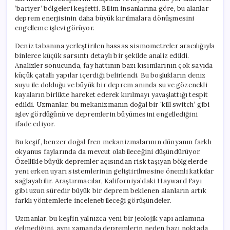
‘bariyer’ bölgeleri keşfetti. Bilim insanlarına göre, bu alanlar
deprem enerjisinin daha büyük kırılmalara dönüşmesini
engelleme işlevi görüyor.
Deniz tabanına yerleştirilen hassas sismometreler aracılığıyla
binlerce küçük sarsıntı detaylı bir şekilde analiz edildi.
Analizler sonucunda, fay hattının bazı kısımlarının çok sayıda
küçük çatallı yapılar içerdiği belirlendi. Bu boşlukların deniz
suyu ile dolduğu ve büyük bir deprem anında su ve gözenekli
kayaların birlikte hareket ederek kırılmayı yavaşlattığı tespit
edildi. Uzmanlar, bu mekanizmanın doğal bir ‘kill switch’ gibi
işlev gördüğünü ve depremlerin büyümesini engellediğini
ifade ediyor.
Bu keşif, benzer doğal fren mekanizmalarının dünyanın farklı
okyanus faylarında da mevcut olabileceğini düşündürüyor.
Özellikle büyük depremler açısından risk taşıyan bölgelerde
yeni erken uyarı sistemlerinin geliştirilmesine önemli katkılar
sağlayabilir. Araştırmacılar, Kaliforniya’daki Hayward Fayı
gibi uzun süredir büyük bir deprem beklenen alanların artık
farklı yöntemlerle incelenebileceği görüşündeler.
Uzmanlar, bu keşfin yalnızca yeni bir jeolojik yapı anlamına
gelmediğini, aynı zamanda depremlerin neden bazı noktada