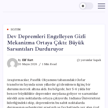
Skip
to
content
EĞITIM
Dev Depremleri Engelleyen Gizli
Mekanizma Ortaya Çıktı: Büyük
Sarsıntıları Durduruyor
Dev
By
Elif Kurt
yorumlar kapalı
Depremleri
20 Mayıs 2026
1 Min Read
Engelleyen
Gizli
Mekanizma
Araştırmacılar, Pasifik Okyanusu tabanındaki Gofar
Ortaya
transform fayında uzun yıllardır gözlemlenen ilginç bir
Çıktı:
Büyük
durumu mercek altına aldı. Bu bölgede, her 5-6 yılda bir
Sarsıntıları
benzer büyüklükte depremler meydana geliyor ve sarsıntılar
Durduruyor
sürekli aynı noktalarda ortaya çıkıyordu. Indiana Üniversitesi
için
liderliğindeki ekip, depremlerin bu sabit noktalarda
durmasının sebeplerini araştırdı ve fay hattında yer alan özel