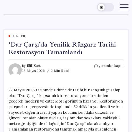
Skip
to
content
HABER
‘Dar Çarşı’da Yenilik Rüzgarı: Tarihi
Restorasyon Tamamlandı
‘Dar
By
Elif Kurt
yorumlar kapalı
Çarşı’da
22 Mayıs 2026
2 Min Read
Yenilik
Rüzgarı:
Tarihi
22 Mayıs 2026 tarihinde Edirne’de tarihi bir zenginliğe sahip
Restorasyon
olan “Dar Çarşı”, kapsamlı bir restorasyon sürecinden
Tamamlandı
için
geçerek modern ve estetik bir görünüm kazandı. Restorasyon
çalışmaları çerçevesinde toplamda 52 dükkân yenilendi ve bu
sayede bölgenin tarihi yapısı korunurken daha düzenli ve
güvenli bir alan oluşturuldu. Çarşının dar sokakları, yaklaşık 2
metre genişliğinde olduğu için “Dar Çarşı” olarak anılıyor.
Tamamlanan restorasyonu tanıtmak amacıyla düzenlenen