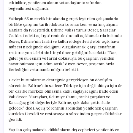
etkinlikte, yenilenen alanın vatandaşlar tarafından
beğenilmesi sağlandı.
Yaklaşık 65 metrelik bir alanda gerçekleştirilen çalışmalarla
birlikte çarşının tarihi dokusu korunurken, esnafın çalışma
alanları da iyileştirildi. Edirne Valisi Yunus Sezer, Saraçlar
Caddesi’ndeki açılış töreninde önemli açıklamalarda bulundu.
Sezer, Edirne’nin tarihi ve kültürel değerleriyle bir açık hava
müzesi niteliğinde olduğunu vurgulayarak, çarşı esnafının
restorasyon talebinin bir yıl önce geldiğini hatırlattı. “Dar,
güler yüzlü esnafı ve tarihi dokusuyla bu çarşının yeniden
hayat bulması için adım attık,” diyen Sezer, projenin hızla
ilerlediğini ve tamamlandığını belirtti.
Devlet kurumlarının desteğiyle gerçekleşen bu dönüşüm
sürecinin, Edirne’nin sadece Türkiye için değil, dünya için de
bir cazibe merkezi olmasına katkı sağlayacağını ifade eden
Vali Sezer, “Sarayları, Selimiye Camii, tarihi çarşıları ve
Karaağaç gibi değerleriyle Edirne, çok daha çekici hale
gelecek,” dedi. Açılış töreninin ardından yenilenen çarşının
kurdelesi kesildi ve restorasyon sürecinden geçen dükkânlar
gezildi.
Yapılan çalışmalarda, dükkânların dış cepheleri yenilenirken,