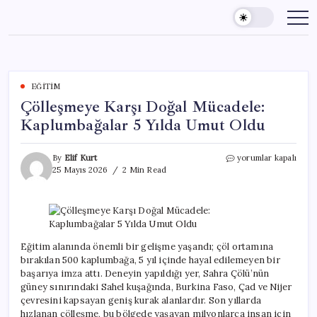
Skip
to
content
EĞITIM
Çölleşmeye Karşı Doğal Mücadele:
Kaplumbağalar 5 Yılda Umut Oldu
Çölleşmeye
By
Elif Kurt
yorumlar kapalı
Karşı
25 Mayıs 2026
2 Min Read
Doğal
Mücadele:
Kaplumbağalar
5
Yılda
Umut
Eğitim alanında önemli bir gelişme yaşandı; çöl ortamına
Oldu
bırakılan 500 kaplumbağa, 5 yıl içinde hayal edilemeyen bir
için
başarıya imza attı. Deneyin yapıldığı yer, Sahra Çölü’nün
güney sınırındaki Sahel kuşağında, Burkina Faso, Çad ve Nijer
çevresini kapsayan geniş kurak alanlardır. Son yıllarda
hızlanan çölleşme, bu bölgede yaşayan milyonlarca insan için