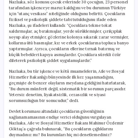
Nazlıaka, söz konusu çocuk evlerinde 30 çocuğun, 23 personel
tarafından işkenceye maruz kaldığını ve bu durumun Türkiye
için “utanç vesikası” niteliğinde olduğunu belirtti. Çocukların
fiziksel ve psikolojik şiddete tabi tutulduğunu ifade eden
Nazlıaka, şu ifadeleri kullandı: “Çocuklara tekme tokat
saldırmışlar, aç bırakmışlar, yerde sürüklemişler, çırılçıplak
soyup alay etmişler, gözlerine kolonya sıkarak zarar vermişler,
kollarına ütü basmışlar, kız ve erkek çocuklarına topluca banyo
yaptırmışlar. Ayrıca, çocukların ellerine tırnak batırmış ve
küçük bebekleri kapıya asmışlardır. Çocuklara sürekli özür
dileterek psikolojik şiddet uygulamışlardır.”
Nazlıaka, bu tür işkence ve kötü muamelelerin, Aile ve Sosyal
Hizmetler Bakanlığı bünyesinde ilk kez yaşanmadığını,
geçmişte de benzer olayların meydana geldiğini hatırlatarak,
“Bu durum münferit değil, sistematik bir sorunun parçasıdır.
Yetersiz denetim, liyakatsizlik, cezasızlık ve siyasi
sorumsuzluğun bir sonucudur,” dedi.
Devlet koruması altındaki çocukların güvenliğinin
sağlanamamasının endişe verici olduğunu vurgulayan
Nazlıaka, Aile ve Sosyal Hizmetler Bakanı Mahinur Özdemir
Göktaş’a çağrıda bulunarak, “Bu çocukların çığlıklarını
duymadınız mı? Bu kurumları hiç mi denetlemediniz?