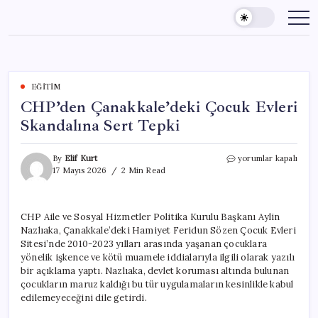
Skip
to
content
EĞITIM
CHP’den Çanakkale’deki Çocuk Evleri
Skandalına Sert Tepki
CHP’den
By
Elif Kurt
yorumlar kapalı
Çanakkale’deki
17 Mayıs 2026
2 Min Read
Çocuk
Evleri
Skandalına
CHP Aile ve Sosyal Hizmetler Politika Kurulu Başkanı Aylin
Sert
Nazlıaka, Çanakkale’deki Hamiyet Feridun Sözen Çocuk Evleri
Tepki
için
Sitesi’nde 2010-2023 yılları arasında yaşanan çocuklara
yönelik işkence ve kötü muamele iddialarıyla ilgili olarak yazılı
bir açıklama yaptı. Nazlıaka, devlet koruması altında bulunan
çocukların maruz kaldığı bu tür uygulamaların kesinlikle kabul
edilemeyeceğini dile getirdi.