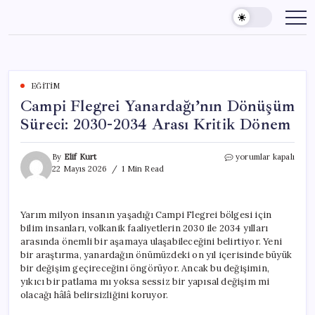
Skip
to
content
EĞITIM
Campi Flegrei Yanardağı’nın Dönüşüm
Süreci: 2030-2034 Arası Kritik Dönem
Campi
By
Elif Kurt
yorumlar kapalı
Flegrei
22 Mayıs 2026
1 Min Read
Yanardağı’nın
Dönüşüm
Süreci:
Yarım milyon insanın yaşadığı Campi Flegrei bölgesi için
2030-
bilim insanları, volkanik faaliyetlerin 2030 ile 2034 yılları
2034
Arası
arasında önemli bir aşamaya ulaşabileceğini belirtiyor. Yeni
Kritik
bir araştırma, yanardağın önümüzdeki on yıl içerisinde büyük
Dönem
bir değişim geçireceğini öngörüyor. Ancak bu değişimin,
için
yıkıcı bir patlama mı yoksa sessiz bir yapısal değişim mi
olacağı hâlâ belirsizliğini koruyor.