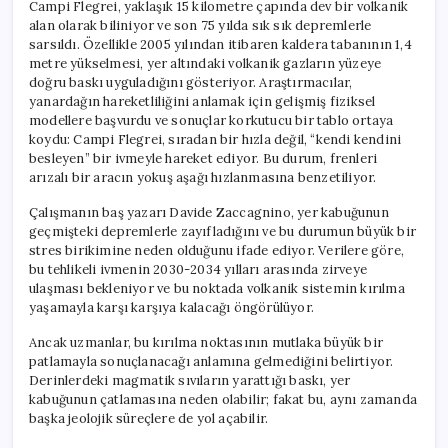
Campi Flegrei, yaklaşık 15 kilometre çapında dev bir volkanik
alan olarak biliniyor ve son 75 yılda sık sık depremlerle
sarsıldı. Özellikle 2005 yılından itibaren kaldera tabanının 1,4
metre yükselmesi, yer altındaki volkanik gazların yüzeye
doğru baskı uyguladığını gösteriyor. Araştırmacılar,
yanardağın hareketliliğini anlamak için gelişmiş fiziksel
modellere başvurdu ve sonuçlar korkutucu bir tablo ortaya
koydu: Campi Flegrei, sıradan bir hızla değil, “kendi kendini
besleyen” bir ivmeyle hareket ediyor. Bu durum, frenleri
arızalı bir aracın yokuş aşağı hızlanmasına benzetiliyor.
Çalışmanın baş yazarı Davide Zaccagnino, yer kabuğunun
geçmişteki depremlerle zayıfladığını ve bu durumun büyük bir
stres birikimine neden olduğunu ifade ediyor. Verilere göre,
bu tehlikeli ivmenin 2030-2034 yılları arasında zirveye
ulaşması bekleniyor ve bu noktada volkanik sistemin kırılma
yaşamayla karşı karşıya kalacağı öngörülüyor.
Ancak uzmanlar, bu kırılma noktasının mutlaka büyük bir
patlamayla sonuçlanacağı anlamına gelmediğini belirtiyor.
Derinlerdeki magmatik sıvıların yarattığı baskı, yer
kabuğunun çatlamasına neden olabilir; fakat bu, aynı zamanda
başka jeolojik süreçlere de yol açabilir.