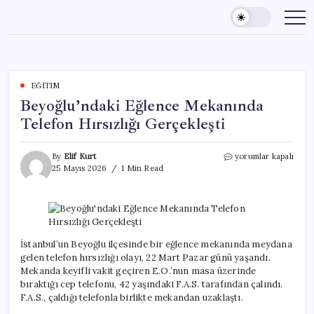
Skip
to
content
EĞITIM
Beyoğlu’ndaki Eğlence Mekanında
Telefon Hırsızlığı Gerçekleşti
Beyoğlu’ndaki
By
Elif Kurt
yorumlar kapalı
Eğlence
25 Mayıs 2026
1 Min Read
Mekanında
Telefon
Hırsızlığı
Gerçekleşti
için
İstanbul’un Beyoğlu ilçesinde bir eğlence mekanında meydana
gelen telefon hırsızlığı olayı, 22 Mart Pazar günü yaşandı.
Mekanda keyifli vakit geçiren E.O.’nun masa üzerinde
bıraktığı cep telefonu, 42 yaşındaki F.A.S. tarafından çalındı.
F.A.S., çaldığı telefonla birlikte mekandan uzaklaştı.