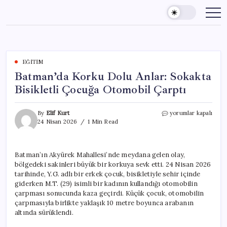
Skip
to
content
EĞITIM
Batman’da Korku Dolu Anlar: Sokakta
Bisikletli Çocuğa Otomobil Çarptı
Batman’da
By
Elif Kurt
yorumlar kapalı
Korku
24 Nisan 2026
1 Min Read
Dolu
Anlar:
Sokakta
Batman’ın Akyürek Mahallesi’nde meydana gelen olay,
Bisikletli
bölgedeki sakinleri büyük bir korkuya sevk etti. 24 Nisan 2026
Çocuğa
Otomobil
tarihinde, Y.G. adlı bir erkek çocuk, bisikletiyle sehir içinde
Çarptı
giderken M.T. (29) isimli bir kadının kullandığı otomobilin
için
çarpması sonucunda kaza geçirdi. Küçük çocuk, otomobilin
çarpmasıyla birlikte yaklaşık 10 metre boyunca arabanın
altında sürüklendi.