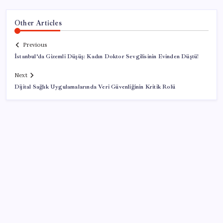
Other Articles
Previous
İstanbul’da Gizemli Düşüş: Kadın Doktor Sevgilisinin Evinden Düştü!
Next
Dijital Sağlık Uygulamalarında Veri Güvenliğinin Kritik Rolü
SON YAZILAR
Bir sigara grubuna daha zam geldi: En yüksek fiyat