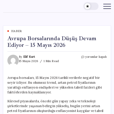
Skip
to
content
HABER
Avrupa Borsalarında Düşüş Devam
Ediyor – 15 Mayıs 2026
Avrupa
By
Elif Kurt
yorumlar kapalı
Borsalarında
15 Mayıs 2026
1 Min Read
Düşüş
Devam
Ediyor
Avrupa borsaları, 15 Mayıs 2026 tarihli verilerle negatif bir
–
seyir izliyor. Bu olumsuz trend, artan petrol fiyatlarının
15
Mayıs
yarattığı enflasyon endişeleri ve yükselen tahvil faizleri gibi
2026
faktörlerden kaynaklanıyor.
için
Küresel piyasalarda, önceki gün yapay zeka ve teknoloji
şirketlerinde yaşanan belirgin yükseliş, bugün yerini artan
petrol fiyatlarının oluşturduğu enflasyonist kaygılar ve tahvil