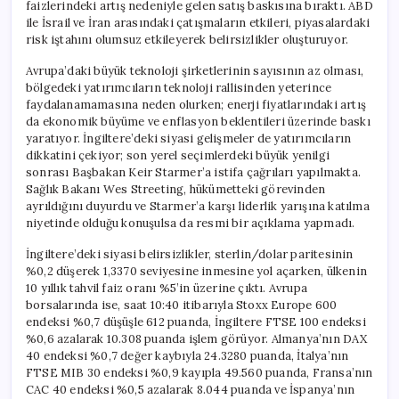
faizlerindeki artış nedeniyle gelen satış baskısına bıraktı. ABD
ile İsrail ve İran arasındaki çatışmaların etkileri, piyasalardaki
risk iştahını olumsuz etkileyerek belirsizlikler oluşturuyor.
Avrupa’daki büyük teknoloji şirketlerinin sayısının az olması,
bölgedeki yatırımcıların teknoloji rallisinden yeterince
faydalanamamasına neden olurken; enerji fiyatlarındaki artış
da ekonomik büyüme ve enflasyon beklentileri üzerinde baskı
yaratıyor. İngiltere’deki siyasi gelişmeler de yatırımcıların
dikkatini çekiyor; son yerel seçimlerdeki büyük yenilgi
sonrası Başbakan Keir Starmer’a istifa çağrıları yapılmakta.
Sağlık Bakanı Wes Streeting, hükümetteki görevinden
ayrıldığını duyurdu ve Starmer’a karşı liderlik yarışına katılma
niyetinde olduğu konuşulsa da resmi bir açıklama yapmadı.
İngiltere’deki siyasi belirsizlikler, sterlin/dolar paritesinin
%0,2 düşerek 1,3370 seviyesine inmesine yol açarken, ülkenin
10 yıllık tahvil faiz oranı %5’in üzerine çıktı. Avrupa
borsalarında ise, saat 10:40 itibarıyla Stoxx Europe 600
endeksi %0,7 düşüşle 612 puanda, İngiltere FTSE 100 endeksi
%0,6 azalarak 10.308 puanda işlem görüyor. Almanya’nın DAX
40 endeksi %0,7 değer kaybıyla 24.3280 puanda, İtalya’nın
FTSE MIB 30 endeksi %0,9 kayıpla 49.560 puanda, Fransa’nın
CAC 40 endeksi %0,5 azalarak 8.044 puanda ve İspanya’nın