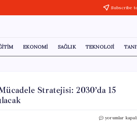
Subscribe t
ĞİTİM
EKONOMİ
SAĞLIK
TEKNOLOJİ
TANI
Mücadele Stratejisi: 2030’da 15
ulacak
Avrupa
yorumlar kapal
Birliği’nin
Yoksullukla
Mücadele