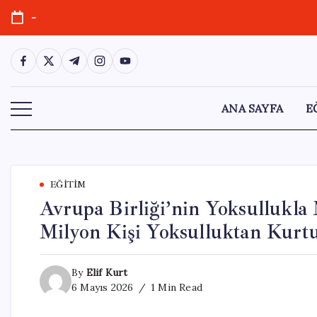
Skip
-
to
content
https://www.facebook.com/
https://twitter.com/
https://t.me/
https://www.instagram.com/
https://youtube.com/
ANA SAYFA
E
EĞITIM
Avrupa Birliği’nin Yoksullukla 
Milyon Kişi Yoksulluktan Kurt
By
Elif Kurt
6 Mayıs 2026
1 Min Read