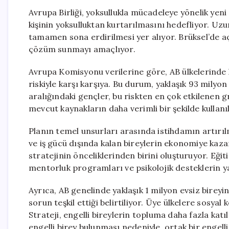
Avrupa Birliği, yoksullukla mücadeleye yönelik yeni
kişinin yoksulluktan kurtarılmasını hedefliyor. Uzu
tamamen sona erdirilmesi yer alıyor. Brüksel’de aç
çözüm sunmayı amaçlıyor.
Avrupa Komisyonu verilerine göre, AB ülkelerinde h
riskiyle karşı karşıya. Bu durum, yaklaşık 93 milyon k
aralığındaki gençler, bu riskten en çok etkilenen g
mevcut kaynakların daha verimli bir şekilde kullan
Planın temel unsurları arasında istihdamın artırıl
ve iş gücü dışında kalan bireylerin ekonomiye kaza
stratejinin önceliklerinden birini oluşturuyor. Eğit
mentorluk programları ve psikolojik desteklerin ya
Ayrıca, AB genelinde yaklaşık 1 milyon evsiz bireyin
sorun teşkil ettiği belirtiliyor. Üye ülkelere sosya
Strateji, engelli bireylerin topluma daha fazla kat
engelli birey bulunması nedeniyle, ortak bir engelli 