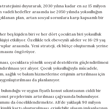
Stratejisi:
 stratejisini duyurarak, 2030 yılına kadar en az 15 milyon
2030’da
n vadeli hedefler arasında ise 2050 yılında yoksulluğun
15
ıklanan plan, artan sosyal sorunlara karşı kapsamlı bir
Milyon
Kişi
Yoksulluktan
er beş kişiden biri ve her dört çocuktan biri yoksulluk
Kurtulacak
işiyi etkiliyor. Özellikle tek ebeveynli aileler ve 16-29 yaş
için
ruplar arasında. Yeni strateji, ek bütçe oluşturmak yerine
ılmasını öngörüyor.
ması, çocuklara yönelik sosyal desteklerin güçlendirilmesi
ndırılması yer alıyor. Çocuk yoksulluğuyla mücadele,
im, sağlık ve bakım hizmetlerine erişimin artırılması için
ygınlaştırılması da planlanıyor.
 bulunduğu ve uygun fiyatlı konut sıkıntısının ciddi bir
l konut projelerinin artırılması çağrısında bulunuluyor.
ılımını da önceliklendirmekte. AB’de yaklaşık 90 milyon
kimlik kartı oluşturulması, erişilebilir ulaşım imkanlarının