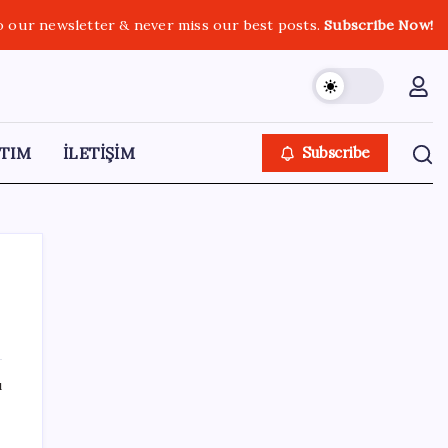
o our newsletter & never miss our best posts.
Subscribe Now!
TIM
İLETİŞİM
Subscribe
SON YAZILAR
ı
Tuzla’da ‘Millet İradesine Saygı’ yürüyüşü…
Özgür Çelik ne olduğunu tek tek anlattı: