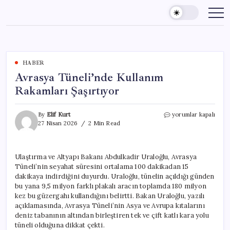
Skip
to
content
HABER
Avrasya Tüneli’nde Kullanım
Rakamları Şaşırtıyor
Avrasya
By
Elif Kurt
yorumlar kapalı
Tüneli’nde
27 Nisan 2026
2 Min Read
Kullanım
Rakamları
Şaşırtıyor
Ulaştırma ve Altyapı Bakanı Abdulkadir Uraloğlu, Avrasya
için
Tüneli’nin seyahat süresini ortalama 100 dakikadan 15
dakikaya indirdiğini duyurdu. Uraloğlu, tünelin açıldığı günden
bu yana 9,5 milyon farklı plakalı aracın toplamda 180 milyon
kez bu güzergahı kullandığını belirtti. Bakan Uraloğlu, yazılı
açıklamasında, Avrasya Tüneli’nin Asya ve Avrupa kıtalarını
deniz tabanının altından birleştiren tek ve çift katlı kara yolu
tüneli olduğuna dikkat çekti.