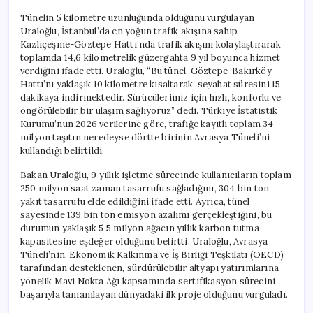
Tünelin 5 kilometre uzunluğunda olduğunu vurgulayan
Uraloğlu, İstanbul’da en yoğun trafik akışına sahip
Kazlıçeşme-Göztepe Hattı’nda trafik akışını kolaylaştırarak
toplamda 14,6 kilometrelik güzergahta 9 yıl boyunca hizmet
verdiğini ifade etti. Uraloğlu, “Bu tünel, Göztepe-Bakırköy
Hattı’nı yaklaşık 10 kilometre kısaltarak, seyahat süresini 15
dakikaya indirmektedir. Sürücülerimiz için hızlı, konforlu ve
öngörülebilir bir ulaşım sağlıyoruz” dedi. Türkiye İstatistik
Kurumu’nun 2026 verilerine göre, trafiğe kayıtlı toplam 34
milyon taşıtın neredeyse dörtte birinin Avrasya Tüneli’ni
kullandığı belirtildi.
Bakan Uraloğlu, 9 yıllık işletme sürecinde kullanıcıların toplam
250 milyon saat zaman tasarrufu sağladığını, 304 bin ton
yakıt tasarrufu elde edildiğini ifade etti. Ayrıca, tünel
sayesinde 139 bin ton emisyon azalımı gerçekleştiğini, bu
durumun yaklaşık 5,5 milyon ağacın yıllık karbon tutma
kapasitesine eşdeğer olduğunu belirtti. Uraloğlu, Avrasya
Tüneli’nin, Ekonomik Kalkınma ve İş Birliği Teşkilatı (OECD)
tarafından desteklenen, sürdürülebilir altyapı yatırımlarına
yönelik Mavi Nokta Ağı kapsamında sertifikasyon sürecini
başarıyla tamamlayan dünyadaki ilk proje olduğunu vurguladı.