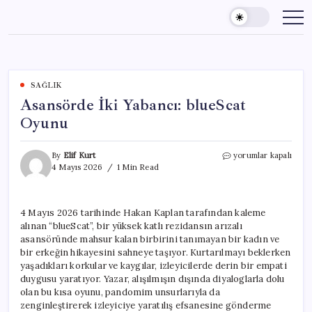
Skip
to
content
SAĞLIK
Asansörde İki Yabancı: blueScat
Oyunu
Asansörde
By
Elif Kurt
yorumlar kapalı
İki
4 Mayıs 2026
1 Min Read
Yabancı:
blueScat
Oyunu
4 Mayıs 2026 tarihinde Hakan Kaplan tarafından kaleme
için
alınan “blueScat”, bir yüksek katlı rezidansın arızalı
asansöründe mahsur kalan birbirini tanımayan bir kadın ve
bir erkeğin hikayesini sahneye taşıyor. Kurtarılmayı beklerken
yaşadıkları korkular ve kaygılar, izleyicilerde derin bir empati
duygusu yaratıyor. Yazar, alışılmışın dışında diyaloglarla dolu
olan bu kısa oyunu, pandomim unsurlarıyla da
zenginleştirerek izleyiciye yaratılış efsanesine gönderme