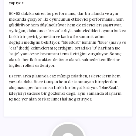
yapıyor.
60-65 dakika süren bu performans, dar bir alanda ve aynı
mekanda geçiyor. İki oyuncunun etkileyici performansı, hem
güldürüyor hem düşündürüyor hem de izleyicileri şaşırtıyor.
Aydoğan, daha önce “Arıza” adıyla sahneledikleri oyunu bu kez
farklı bir çeviri, yönetim ve kadro ile sunarak adını
değiştirmediğini belirtiyor. “blueScat” isminin “blue” (mavi) ve
“cat” (kedi) kelimelerini içerdiğini, ortadaki “S” harfinin ise
“suje” yani özne kavramını temsil ettiğini vurguluyor. Sonuç
olarak, her iki karakter de özne olarak sahnede kendilerine
biçilen rolleri üstleniyor.
Eserin arka planında caz müziği çalarken, izleyicilerin hem
yazarla daha önce tanışan hem de tanımayan bireylerden
oluşması, performansa farklı bir boyut katıyor. “blueScat”,
izleyiciyi sadece bir gözlemci değil, aynı zamanda olayların
içinde yer alan bir katılımcı haline getiriyor.