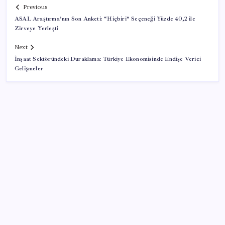
Previous
ASAL Araştırma’nın Son Anketi: “Hiçbiri” Seçeneği Yüzde 40,2 ile
Zirveye Yerleşti
Next
İnşaat Sektöründeki Duraklama: Türkiye Ekonomisinde Endişe Verici
Gelişmeler
SON YAZILAR
Gökhan Günaydın: ‘Seçimden kaçmasınlar. Sokağa
çıksınlar, görelim onları’