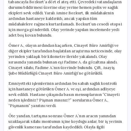
tabancayla Bozkurt’a dört el ateş etti. Çevredeki vatandaşların
durumu bildirmesi üzerine olay yerine hemen polis ve sağlık
ekipleri sevk edildi. Yaralı Amine Bozkurt, ilk müdahalenin
ardından hastaneye kaldırıldı, ancak yapılan tüm
müdahalelere rağmen kurtarılamadı. Bozkurt’un cesedi otopsi
için morga gönderildi. Olay yerinde yapılan incelemede yedi
adet boş kovan bulundu.
Ömer A., olayın ardından kaçarken, Cinayet Büro Amirliği ve
diğer ekipler tarafından başlatılan araştırma neticesinde, olay
yerinden yaklaşık bir kilometre ileride yakalandı. Olay
sırasında yanında bulunan eşi Fadime A. da gözaltına alındı.
Cinayet silahı, Fadime A.’nın üzerinde bulundu. Çift, Asayiş
Şube Müdürlüğü Cinayet Büro Amirliği’ne götürüldü.
Emniyetteki işlemlerinin ardından bu sabah sağlık kontrolü
için hastaneye götürülen Ömer A. ve eşi, ardından adliyeye
sevk edildi. Hastane çıkışında basın mensuplarının “Cinayeti
neden işlediniz? Pişman mısınız?” sorularına Ömer A.,
“Pişmanım” yanıtını verdi.
Öte yandan, tartışma sonrası Ömer A.’nın aracın yanından
uzaklaşarak silahı montunun içine koyduğu anlar, bir iş yerinin
güvenlik kamerası tarafından kaydedildi. Olayla ilgili