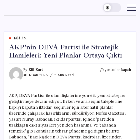
Skip
to
content
EĞITIM
AKP’nin DEVA Partisi ile Stratejik
Hamleleri: Yeni Planlar Ortaya Çıktı
AKP’nin
By
Elif Kurt
yorumlar kapalı
DEVA
30 Nisan 2026
2 Min Read
Partisi
ile
Stratejik
AKP, DEVA Partisi ile olan ilişkilerine yönelik yeni stratejiler
Hamleleri:
geliştirmeye devam ediyor. Erken ve ara seçim taleplerine
Yeni
Planlar
kapıyı kapatan iktidar, seçimler için alternatif planlar
Ortaya
üzerinde çalışarak hazırlıklarını sürdürüyor. Nefes Gazetesi
Çıktı
yazarı Nuray Babacan, iktidar partisi içinde ‘partiden
için
uzaklaşan eski siyasileri yeniden kazanma’ ve ‘tabanda
temizlik’ gibi konuların tekrar gündeme geldiğini belirtti.
Babacan, “Bazı kişilerin DEVA Partisi kadroları üzerinden