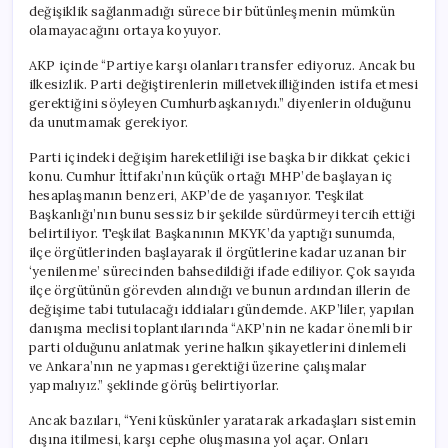
değişiklik sağlanmadığı sürece bir bütünleşmenin mümkün
olamayacağını ortaya koyuyor.
AKP içinde “Partiye karşı olanları transfer ediyoruz. Ancak bu
ilkesizlik. Parti değiştirenlerin milletvekilliğinden istifa etmesi
gerektiğini söyleyen Cumhurbaşkanıydı.” diyenlerin olduğunu
da unutmamak gerekiyor.
Parti içindeki değişim hareketliliği ise başka bir dikkat çekici
konu. Cumhur İttifakı’nın küçük ortağı MHP’de başlayan iç
hesaplaşmanın benzeri, AKP’de de yaşanıyor. Teşkilat
Başkanlığı’nın bunu sessiz bir şekilde sürdürmeyi tercih ettiği
belirtiliyor. Teşkilat Başkanının MKYK’da yaptığı sunumda,
ilçe örgütlerinden başlayarak il örgütlerine kadar uzanan bir
‘yenilenme’ sürecinden bahsedildiği ifade ediliyor. Çok sayıda
ilçe örgütünün görevden alındığı ve bunun ardından illerin de
değişime tabi tutulacağı iddiaları gündemde. AKP’liler, yapılan
danışma meclisi toplantılarında “AKP’nin ne kadar önemli bir
parti olduğunu anlatmak yerine halkın şikayetlerini dinlemeli
ve Ankara’nın ne yapması gerektiği üzerine çalışmalar
yapmalıyız.” şeklinde görüş belirtiyorlar.
Ancak bazıları, “Yeni küskünler yaratarak arkadaşları sistemin
dışına itilmesi, karşı cephe oluşmasına yol açar. Onları