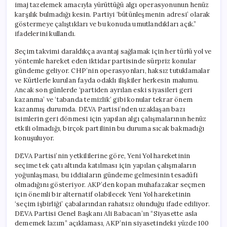
imaj tazelemek amacıyla yürüttüğü algı operasyonunun henüz
karşılık bulmadığı kesin. Partiyi ‘bütünleşmenin adresi’ olarak
göstermeye çalıştıkları ve bu konuda umutlandıkları açık.”
ifadelerini kullandı.
Seçim takvimi daraldıkça avantaj sağlamak için her türlü yol ve
yöntemle hareket eden iktidar partisinde sürpriz konular
gündeme geliyor. CHP’nin operasyonları, haksız tutuklamalar
ve Kürtlerle kurulan fayda odaklı ilişkiler herkesin malumu.
Ancak son günlerde ‘partiden ayrılan eski siyasileri geri
kazanma’ ve ‘tabanda temizlik’ gibi konular tekrar önem
kazanmış durumda. DEVA Partisi’nden uzaklaşan bazı
isimlerin geri dönmesi için yapılan algı çalışmalarının henüz
etkili olmadığı, birçok partilinin bu duruma sıcak bakmadığı
konuşuluyor.
DEVA Partisi’nin yetkililerine göre, Yeni Yol hareketinin
seçime tek çatı altında katılması için yapılan çalışmaların
yoğunlaşması, bu iddiaların gündeme gelmesinin tesadüfi
olmadığını gösteriyor. AKP’den kopan muhafazakar seçmen
için önemli bir alternatif olabilecek Yeni Yol hareketinin
‘seçim işbirliği’ çabalarından rahatsız olunduğu ifade ediliyor.
DEVA Partisi Genel Başkanı Ali Babacan’ın “Siyasette asla
dememek lazım” açıklaması, AKP’nin siyasetindeki yüzde 100