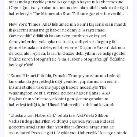
sırasında gerçekleşen ve iki çocuğun hayatını kaybetmesine,
17 çocuğun ise yaralanmasına neden olan silahlı saldırı ile ilgili
haberleriyle The Minnesota Star Tribune gazetesine verildi.
New York Times, ABD hükümetinin belirli kişilerle olan maddi
ilişkilerini araştırdığı haber nedeniyle “Araştırmacı
Gazetecilik” ödülünü kazanırken, tarihten ve kişisel
deneyimlerden yola çıkarak baskı, aidiyet ve sürgün gibi
güncel temaları irdeleyen bir eserle “Düşünce Yazısı” dalında
da ödül aldı. Ayrıca, İsrail’in Gazze’deki yıkımı ve açlığı gözler
önüne seren fotoğrafı ile “Flaş Haber Fotoğrafçılığı” ödülüne
layık görüldü.
“Kamu Hizmeti” ödülü, Donald Trump yönetiminin federal
kurumlarda gerçekleştirdiği yeniden yapılanma sürecinin
insani etkileri üzerine yaptığı haberi nedeniyle The
Washington Post’a verildi. Reuters haber ajansı, ABD
Başkanı’nın yürütme yetkisini genişletme çabalarını
haberleştirdiği için “Ulusal Habercilik” ödülünü kazandı.
“Uluslararası Habercilik” ödülü ise, ABD’deki Silikon
Vadisi’nde geliştirilen ve dünya çapında yayılan kitlesel
gözetim araçlarına dair yaptıkları küresel araştırma ile
Associated Press’e gitti. “Açıklayıcı Habercilik” kategorisinde