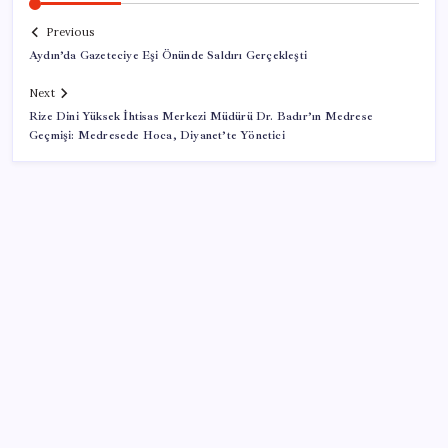
Previous
Aydın’da Gazeteciye Eşi Önünde Saldırı Gerçekleşti
Next
Rize Dini Yüksek İhtisas Merkezi Müdürü Dr. Badır’ın Medrese
Geçmişi: Medresede Hoca, Diyanet’te Yönetici
SON YAZILAR
Erzurum’un Petrol Kaynakları 19. Yüzyılda
Gündemde