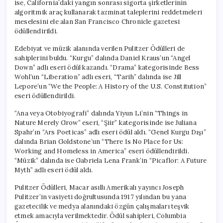
ise, California’daki yangın sonrası sigorta şirketlerinin
algoritmik araç kullanarak tazminat taleplerini reddetmeleri
meselesini ele alan San Francisco Chronicle gazetesi
ödüllendirildi.
Edebiyat ve müzik alanında verilen Pulitzer Ödülleri de
sahiplerini buldu. “Kurgu” dalında Daniel Kraus’un “Angel
Down” adlı eseri ödül kazandı. “Drama” kategorisinde Bess
Wohl’un “Liberation” adlı eseri, “Tarih” dalında ise Jill
Lepore’un “We the People: A History of the U.S. Constitution”
eseri ödüllendirildi.
“Ana veya Otobiyografi” dalında Yiyun Li’nin “Things in
Nature Merely Grow” eseri, “Şiir” kategorisinde ise Juliana
Spahr’ın “Ars Poeticas” adlı eseri ödül aldı. “Genel Kurgu Dışı”
dalında Brian Goldstone’un “There Is No Place for Us:
Working and Homeless in America” eseri ödüllendirildi.
“Müzik” dalında ise Gabriela Lena Frank’in “Picaflor: A Future
Myth” adlı eseri ödül aldı.
Pulitzer Ödülleri, Macar asıllı Amerikalı yayıncı Joseph
Pulitzer’in vasiyeti doğrultusunda 1917 yılından bu yana
gazetecilik ve medya alanındaki özgün çalışmaları teşvik
etmek amacıyla verilmektedir. Ödül sahipleri, Columbia