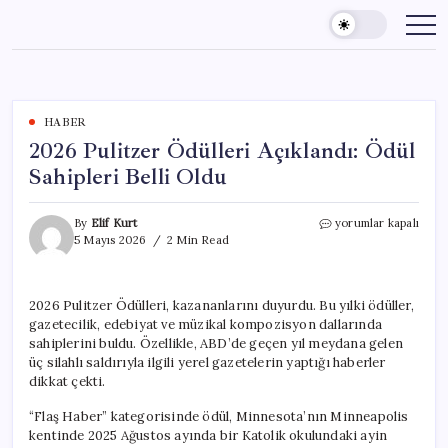
Skip
to
content
HABER
2026 Pulitzer Ödülleri Açıklandı: Ödül
Sahipleri Belli Oldu
2026
By
Elif Kurt
yorumlar kapalı
Pulitzer
5 Mayıs 2026
2 Min Read
Ödülleri
Açıklandı:
Ödül
2026 Pulitzer Ödülleri, kazananlarını duyurdu. Bu yılki ödüller,
Sahipleri
gazetecilik, edebiyat ve müzikal kompozisyon dallarında
Belli
Oldu
sahiplerini buldu. Özellikle, ABD’de geçen yıl meydana gelen
için
üç silahlı saldırıyla ilgili yerel gazetelerin yaptığı haberler
dikkat çekti.
“Flaş Haber” kategorisinde ödül, Minnesota’nın Minneapolis
kentinde 2025 Ağustos ayında bir Katolik okulundaki ayin